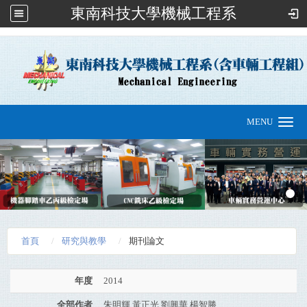
東南科技大學機械工程系
:::
MENU
Toggle
navigation
首頁
研究與教學
期刊論文
年度
2014
全部作者
朱明輝,黃正光,劉興華,楊智勝