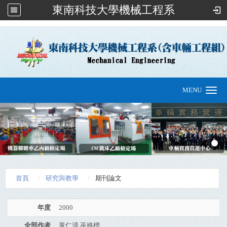
東南科技大學機械工程系
:::
MENU
Toggle
navigation
首頁
研究與教學
期刊論文
年度
2000
全部作者
黃仁清 巫維標