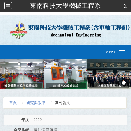
東南科技大學機械工程系
:::
MENU
Toggle
navigation
首頁
研究與教學
期刊論文
年度
2002
全部作者
黃仁清 巫維標