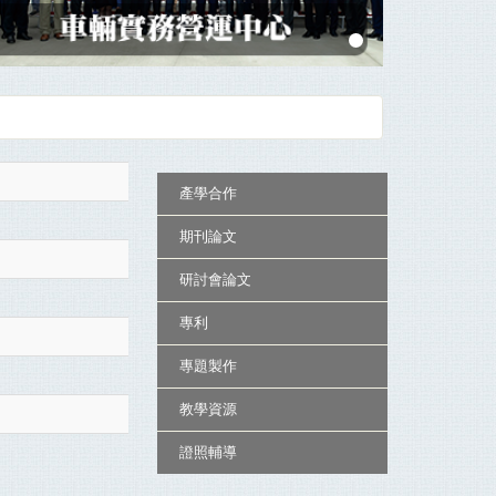
:::
產學合作
期刊論文
研討會論文
專利
專題製作
教學資源
證照輔導