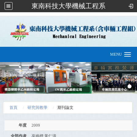
東南科技大學機械工程系
:::
MENU
Toggle
navigation
首頁
研究與教學
期刊論文
年度
2009
全部作者
巫維標.黃仁清