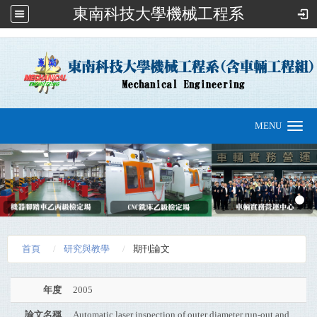
東南科技大學機械工程系
:::
MENU
Toggle
navigation
首頁
研究與教學
期刊論文
年度
2005
論文名稱
Automatic laser inspection of outer diameter run-out and