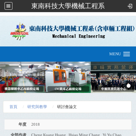
東南科技大學機械工程系
:::
MENU
Toggle
navigation
首頁
研究與教學
研討會論文
年度
2018
全部作者
Cheng Kuang Huang , Hsiao Ming Chang , Yi Yu Chao,