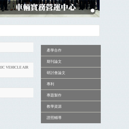
:::
產學合作
期刊論文
IC VEHICLE AIR
研討會論文
專利
專題製作
教學資源
證照輔導