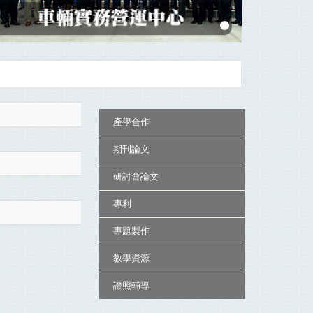
:::
產學合作
期刊論文
研討會論文
專利
專題製作
教學資源
證照輔導