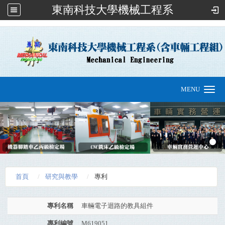
東南科技大學機械工程系
:::
MENU
Toggle
navigation
首頁
研究與教學
專利
專利名稱
車輛電子迴路的教具組件
專利編號
M619051